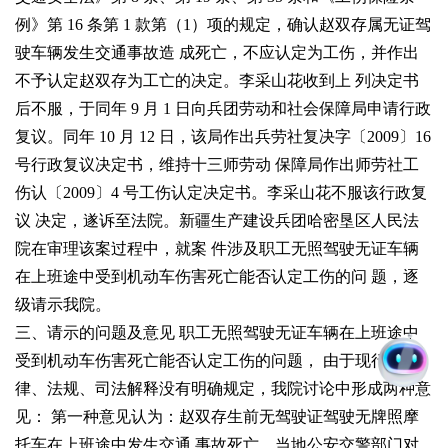
例》第
16
条第
1
款第（
1
）项的规定，确认赵双存属无证驾
驶车辆发生交通事故造
成死亡，不应认定为工伤，并作出
不予认定赵双存为工亡的决定。李采山花收到上
列决定书
后不服，于同年
9
月
1
日向兵团劳动和社会保障局申请行政
复议。同年
10
月
12
日，该局作出兵劳社复决字〔
2009
〕
16
号行政复议决定书，维持十三师劳动
保障局作出师劳社工
伤认〔
2009
〕
4
号工伤认定决定书。李采山花不服该行政复
议
决定，遂诉至法院。新疆生产建设兵团哈密垦区人民法
院在审理该案过程中，就案
件涉及职工无照驾驶无证车辆
在上班途中受到机动车伤害死亡能否认定工伤的问
题，逐
级请示我院。
三、请示的问题及意见
职工无照驾驶无证车辆在上班途中
受到机动车伤害死亡能否认定工伤的问题，
由于现行的法
律、法规、司法解释没有明确规定，我院讨论中形成两种意
见：
第一种意见认为：赵双存生前无驾驶证驾驶无牌照摩
托车在上班途中发生交通
事故死亡，当地公安交警部门对