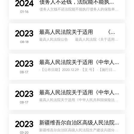
2024
债务人不还钱，法院能不能执行债务人的保险单？
债务人欠钱不还法院能不能执行债务人的保险单？
01-16
人身保险虽然具有一定的人身保障功能，但其根本
性质为财产权，具有储蓄性和有价性，投保人可通
过解除保险合同提取保险单的现金价值。这种保险
单的现金价值系基于投保人缴纳的保险费所形成，
是投保人依法享有的财产权益，构成投保人的责任
2023
财产，依法可以作为强制执行的标的。准许执行该
最高人民法院关于适用 《中华人民共和国保险法》若干问题的解释（一）
部分财产，也有助于防止债务人通过保险投资规避
债务。01基本案情李某某诉张某某劳务合同纠纷一
最高人民法院公告 最高人民法院《关于适用
案
08-18
〈中华人民共和国保险法〉若干问题的解释
（一）》已于2009年9月14日由最高人民法院审判
委员会第1473次会议通过，现予公布，自2009年
10月1日起施行。二○○九年九月二十一日最高人民
法院关于适用 《中华人民共和国保险法》若干
2023
问题的解释（一）法释[2009]12号 为正确审理
最高人民法院关于适用《中华人民共和国保险法》若干问题的解释（四）（2020年修正）
保险合同纠纷案件，切实维护当事人的合法权益，
现就人民法院适用2009年2月2
·【公布日期】2020.12.29 ·【文 号】 ·【施行日
08-17
期】2021.01.01 ·【效力等级】司法解释 ·【时效
性】现行有效 ·【主题分类】保险 （2015年9月21
日最高人民法院审判委员会第1661次会议通过，根
据2020年12月23日最高人民法院审判委员会第1823
次会议通过的《最高人民法院关于修改〈最高人民
2023
法院关于破产企业国有划拨土地使用权应否列入破
最高人民法院关于适用《中华人民共和国保险法》若干问题的解释（三）（2020年修正）
产财产等问题的批复〉等二十九件商事类
最高人民法院关于适用《中华人民共和国保险法》
08-17
若干问题的解释（三）（2020年修正）·【制定机
关】最高人民法院 ·【公布日期】2020.12.29 ·【文
号】 ·【施行日期】2021.01.01 ·【效力等级】司法
解释 ·【时效性】现行有效 ·【主题分类】保险
（2015年9月21日最高人民法院审判委员会第1661
2023
次会议通过，根据2020年12月23日最高人民法院审
新疆维吾尔自治区高级人民法院生产建设兵团分院关于职工无照驾驶无证车辆在上班途中受到机动车伤害死亡能否认定工伤的请示
判委员会第1823次会议通过的《
新疆维吾尔自治区高级人民法院生产建设兵团分院
03-20
关于职工无照驾驶无证车辆 在上班途中受到机动车