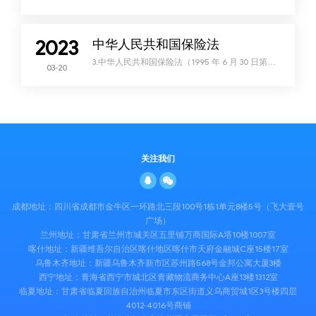
伤害死亡能否认定工伤的请示 （2011 年 3 月 13 日
〔2011〕新高兵法行他字第 00001 号） 最高人民
法院： 新疆生产建设兵团农十三师中级人民法院在
审理李采山花因劳动和社会保障行 政确认一案时，
2023
涉及职工无照驾驶无证车辆在上班途中受到机动车
中华人民共和国保险法
伤害死亡能否认 定工伤的问题，逐级向我院请示，
我院经过讨论
3.中华人民共和国保险法（1995 年 6 月 30 日第八
03-20
届全国人民代表大会常务委员会第十四次会议通过
根据 2002 年 10 月 28 日第九届全国人民代表大会
常务委员会第三十次会议《关于修改〈中华人民共
和国保险法〉的决定》第一次修正 2009 年 2 月 28
日第十一届全国人民代表大会常务委员 会第七次会
议修订 根据 2014 年 8 月 31 日第十二届全国人民代
表大会常务委员会第十
关注我们
成都地址：四川省成都市金牛区一环路北三段100号1栋1单元8楼5号（飞大壹号
广场）
兰州地址：甘肃省兰州市城关区五里铺万商国际A塔10楼1007室
喀什地址：新疆维吾尔自治区喀什地区喀什市天府金融城C座15楼17室
乌鲁木齐地址：新疆乌鲁木齐新市区苏州路568号金邦公寓大厦3楼
西宁地址：青海省西宁市城北区青藏物流商务中心A座13楼1312室
临夏地址：甘肃省临夏回族自治州临夏市东区街道义乌商贸城1区3号楼四层
4012-4016号商铺