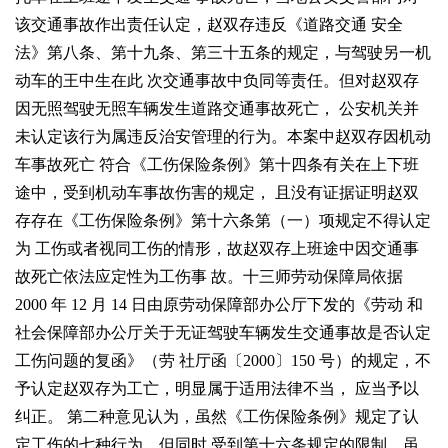
该交通事故作出责任认定，赵双存违反《道路交通
安全
法》第八条、第十九条、第三十五条的规定，与驾驶另一机
动车的王中生在此
次交通事故中负同等责任。但对赵双存
因无照驾驶无照车辆发生道路交通事故死亡，
公安机关并
未认定该行为属违反治安管理的行为。本案中赵双存因机动
车事故死亡
符合《工伤保险条例》第十四条有关在上下班
途中，受到机动车事故伤害的规定，
且没有证据证明赵双
存存在《工伤保险条例》第十六条第（一）项规定不得认定
为
工伤或者视同工伤的情形，故赵双存上班途中因交通事
故死亡依法应定性为工伤事
故。十三师劳动保障局依据
2000
年
12
月
14
日由原劳动保障部办公厅下发的《劳动
和
社会保障部办公厅关于无证驾驶车辆发生交通事故是否认定
工伤问题的复函》（劳
社厅函〔
2000
〕
150
号）的规定，不
予认定赵双存为工亡，明显属于适用法律不当，
应当予以
纠正。
第二种意见认为，虽然《工伤保险条例》规定了认
定工伤的七种行为，但同时
受到第十六条规定的限制，虽