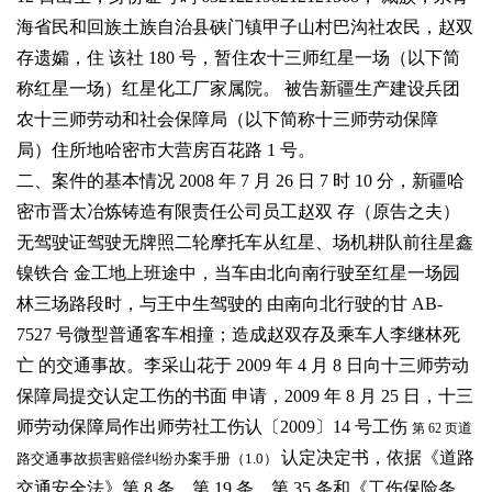
海省民和回族土族自治县硖门镇甲子山村巴沟社农民，赵双
存遗孀，住
该社
180
号，暂住农十三师红星一场（以下简
称红星一场）红星化工厂家属院。
被告新疆生产建设兵团
农十三师劳动和社会保障局（以下简称十三师劳动保障
局）住所地哈密市大营房百花路
1
号。
二、案件的基本情况
2008
年
7
月
26
日
7
时
10
分，新疆哈
密市晋太冶炼铸造有限责任公司员工赵双
存（原告之夫）
无驾驶证驾驶无牌照二轮摩托车从红星、场机耕队前往星鑫
镍铁合
金工地上班途中，当车由北向南行驶至红星一场园
林三场路段时，与王中生驾驶的
由南向北行驶的甘
AB-
7527
号微型普通客车相撞；造成赵双存及乘车人李继林死
亡
的交通事故。李采山花于
2009
年
4
月
8
日向十三师劳动
保障局提交认定工伤的书面
申请，
2009
年
8
月
25
日，十三
师劳动保障局作出师劳社工伤认〔
2009
〕
14
号工伤
道
第
62
页
认定决定书，依据《道路
路交通事故损害赔偿纠纷办案手册（1.0）
交通安全法》第
8
条、第
19
条、第
35
条和《工伤保险条