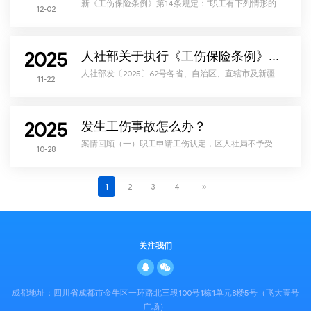
新《工伤保险条例》第14条规定：“职工有下列情形的，
12-02
应当认定为工伤：……（六）在上下班途中，受到非本
人主要责任的交通事故或者城市轨道交通、客运轮渡、
火车事故伤害的……”上下班途中包括职工正常工作时间
上下班的途中，以及职工加班后上下班的途中。《工伤
保险条例》第14条规定的“上下班途中”，应是合理时间
2025
内经过合理路线。这个合理路线，可以理解为往返于工
人社部关于执行《工伤保险条例》若干问题的意见（三）（2025.11.13）
作单位和职工居住地的一个合理的路线。 依据新
人社部发〔2025〕62号各省、自治区、直辖市及新疆生
11-22
产建设兵团人力资源社会保障厅（局）：为更好地贯彻
执行《工伤保险条例》（以下简称《条例》），提高依
法行政能力和水平，妥善解决工作中的实际问题，保障
职工和用人单位合法权益，现提出如下意见。一、《条
例》第十四条和第十五条规定的“工作时间”的认定，应当
2025
考虑是否属于法律规定的或者用人单位要求职工工作的
发生工伤事故怎么办？
时间。包括但不限于：（1）法律规定的工作时间；
（2）劳
案情回顾（一）职工申请工伤认定，区人社局不予受理
10-28
1990年7月18日，快捷客运场站经营有限公司的职工杨军
在工作中受伤，就医后被诊断为右下尺腕关节脱位，三
角纤维拉骨撕裂，需要手术治疗。因为医院没有床位，
直到1993年7月21日，医院才通知他可以住院进行手术治
疗。2017年5月16日，杨军向区人社局提出工伤认定申
1
2
3
4
»
请，要求认定他在工作中受到的伤害为工伤。2017年5月
22日，区人社局作出《不予受理决定书
关注我们
成都地址：四川省成都市金牛区一环路北三段100号1栋1单元8楼5号（飞大壹号
广场）