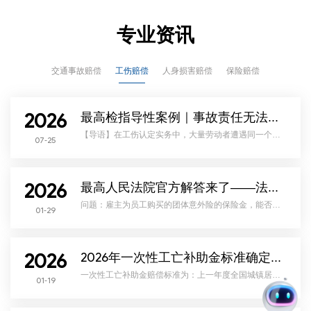
专业资讯
交通事故赔偿
工伤赔偿
人身损害赔偿
保险赔偿
2026
最高检指导性案例｜事故责任无法认定，不得拒绝工伤认定！举证责任不在劳动者
【导语】在工伤认定实务中，大量劳动者遭遇同一个维
07-25
权困境：上下班途中、因工外出发生交通事故，因属于
单方事故、无监控、无相对方，交警无法划分责任，仅
出具《交通事故证明》。长期以来，不少人社部门、地
方法院习惯性认为：劳动者无法证明自己非主要责任，
就不符合工伤条件，直接作出不予认定工伤决定。如
2026
今，最高检检例第 205 号彻底终结这一错误裁判逻辑，
最高人民法院官方解答来了——法答网精选答问（第三十五批）
确立全国统一规则：交通事故责任无法查清的，举证责
任归行政机关
问题：雇主为员工购买的团体意外险的保险金，能否冲
01-29
抵雇主赔偿责任？雇主承担赔偿责任后能否获得意外险
保险金请求权？ 答疑意见：首先，雇员所获团体意
外险保险金不应冲抵雇主对雇员依法应当承担的赔偿责
任。根据《中华人民共和国保险法》第三十九条第二款
规定，投保人为与其有劳动关系的劳动者投保人身保
2026
险，不得指定被保险人及其近亲属以外的人为受益人。
2026年一次性工亡补助金标准确定：1130040元｜全国统一
其立法本意在于，消除用人单位优势地位的影响，保障
劳动者的权益。实践
一次性工亡补助金赔偿标准为：上一年度全国城镇居民
01-19
人均可支配收入的20倍。2026年1月19日上午，2025年
国民经济运行情况新闻发布会召开，会上发布了一个重
要数据即2025年度全国城镇居民人均可支配收入为
56502元，则劳动者一次性工亡补助金标准同步进行调