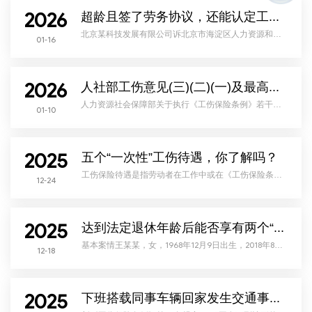
整：56502元×20=1130040元 详情如下：2026年1月19日
2026
上午10点，国务院新闻办公室举行2025年国民经济运行
超龄且签了劳务协议，还能认定工伤吗?
情况新闻发布会，国
北京某科技发展有限公司诉北京市海淀区人力资源和社
01-16
会保障局工伤保险资格认定案——超过法定退休年龄的
聘用职工工作就餐途中遭受交通事故伤害的工伤认定基
本案情席某花系北京某科技发展有限公司（以下简称北
京某科技公司）员工，与北京某科技公司签订劳务协议
（已退休人员），岗位及工作任务为种植工、综合工时
2026
员工。2022年10月27日11时33分左右，席某花在中午下
人社部工伤意见(三)(二)(一)及最高法工伤司法解释全汇总（附：工伤赔偿费用清单）
班后乘坐单位同事吴某驾驶的电动三轮摩托车从单位种
植园
人力资源社会保障部关于执行《工伤保险条例》若干问
01-10
题的意见（三）人社部发〔2025〕62号各省、自治区、
直辖市及新疆生产建设兵团人力资源社会保障厅
（局）：为更好地贯彻执行《工伤保险条例》（以下简
称《条例》），提高依法行政能力和水平，妥善解决工
作中的实际问题，保障职工和用人单位合法权益，现提
2025
出如下意见。一、《条例》第十四条和第十五条规定
五个“一次性”工伤待遇，你了解吗？
的“工作时间”的认定，应当考虑是否属于法律规定的或者
用人单位要求职
工伤保险待遇是指劳动者在工作中或在《工伤保险条
12-24
例》规定的与工作有关的特殊情况下，因意外伤害或患
职业病导致暂时或永久人身健康或生命损害时，从国家
和社会获得的物质帮助。在工伤保险待遇中，有五项待
遇属于一次性领取性质：（1）一次性伤残补助金，其享
受对象为因工致残被鉴定为一级到十级的职工。其中，
2025
一级伤残为27个月的本人工资，二级伤残为25个月的本
达到法定退休年龄后能否享有两个“一次性”补助金？
人工资，三级伤残为23个月的本人工资，四级伤残为21
个月的本
基本案情王某某，女，1968年12月9日出生，2018年8月
12-18
至某塑料制品公司上班，同年9月11日在工作过程中受
伤，2019年7月，王某某所受伤害被认定为工伤，2019
年10月，王某某被评定为劳动功能障碍程度七级。伤愈
后，王某某未再至某塑料制品公司上班。王某某向某塑
料制品公司主张工伤赔偿，某塑料制品公司拒绝给付一
2025
次性医疗补助金、一次性伤残就业补助金后，王某某提
下班搭载同事车辆回家发生交通事故，能否认定为工伤
起诉讼。意见分歧关于某塑料制品公司是否需