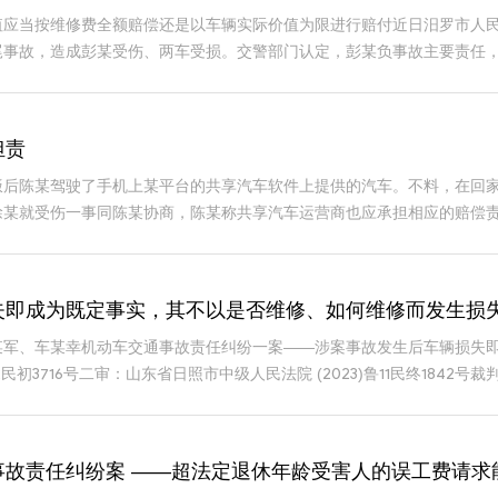
应当按维修费全额赔偿还是以车辆实际价值为限进行赔付近日汨罗市人民法
尾事故，造成彭某受伤、两车受损。交警部门认定，彭某负事故主要责任，
进行评估，认定
担责
后陈某驾驶了手机上某平台的共享汽车软件上提供的汽车。不料，在回家
徐某就受伤一事同陈某协商，陈某称共享汽车运营商也应承担相应的赔
一种意见认为，该
失即成为既定事实，其不以是否维修、如何维修而发生损
某军、车某幸机动车交通事故责任纠纷一案——涉案事故发生后车辆损失
22民初3716号二审：山东省日照市中级人民法院 (2023)鲁11民终1
事故责任纠纷案 ——超法定退休年龄受害人的误工费请求