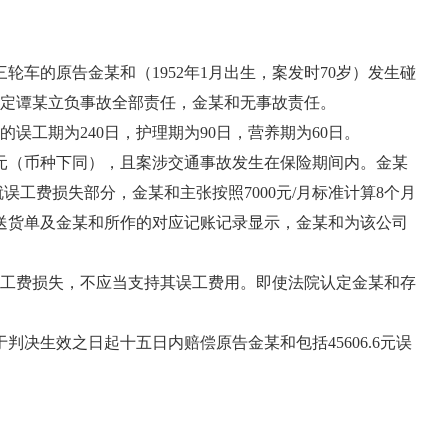
车的原告金某和（1952年1月出生，案发时70岁）发生碰
定谭某立负事故全部责任，金某和无事故责任。
工期为240日，护理期为90日，营养期为60日。
元（币种下同），且案涉交通事故发生在保险期间内。金某
误工费损失部分，金某和主张按照7000元/月标准计算8个月
的送货单及金某和所作的对应记账记录显示，金某和为该公司
工费损失，不应当支持其误工费用。即使法院认定金某和存
于判决生效之日起十五日内赔偿原告金某和包括45606.6元误