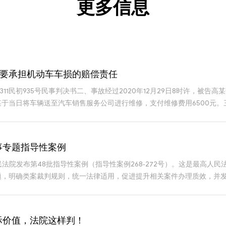
更多信息
需要承担机动车车损的赔偿责任
苏1311民初935号民事判决书二、事故经过2020年12月29日8时许，
于当日将车辆送至汽车销售服务公司进行维修，支付维修费用6500元
事专题指导性案例
高人民法院发布第48批指导性案例（指导性案例268-272号）。这是最
题，明确类案裁判规则，统一法律适用，促进提升相关案件办理质效，并
案例
际价值，法院这样判！