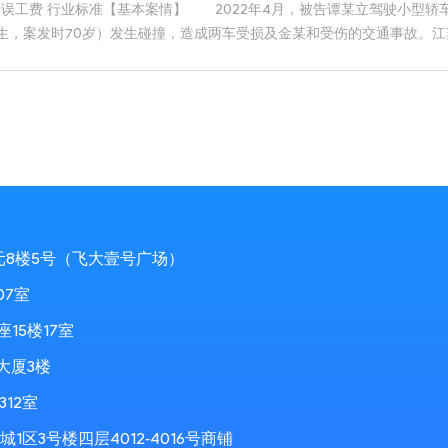
龄 误工费 行业标准【基本案情】 2022年4月，被告谭某立驾驶小型
月出生，案发时70岁）发生碰撞，造成两车受损及金某和受伤的交通事故
责任。
元8楼5号（飞大壹号广场）
07室
5楼17室
大厦3楼
12室
3号楼四层4012-4016号商铺