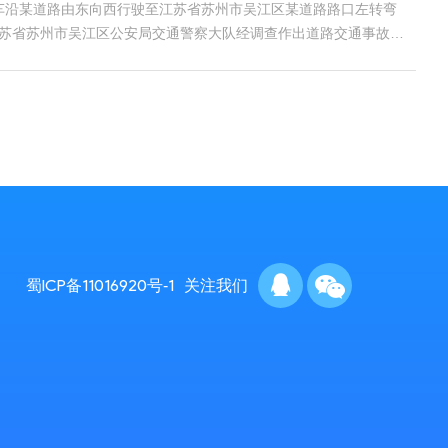
轿车沿某道路由东向西行驶至江苏省苏州市吴江区某道路路口左转弯
。江苏省苏州市吴江区公安局交通警察大队经调查作出道路交通事故认
蜀ICP备11016920号-1
关注我们