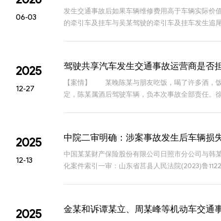
发生交通事故后如果车辆维修费用高于车辆实际价值
06-03
的牵引车及挂车与吴某驾驶的牵引车及挂车发生追
物流公司委托鉴定机构对彭某驾驶的车辆修复费用
驾驶共享汽车发生交通事故运营商是否
2025
【案情】 某晚陈某与朋友吃饭，喝了许多酒，饭
12-27
定，陈某属酒后驾驶车辆，负本次事故全部责任。
是否应承担赔偿责任？存在两种不同的意见： 第
中院二审明确：涉案事故发生后车辆损
2025
中国某某财产保险股份有限公司日照市分公司与韩
12-13
化案件索引一审：山东省莒县人民法院(2023)鲁11
侵权人应提供维修发票证实实际损失的支
金某和诉谭某立、周某峰等机动车交通
2025