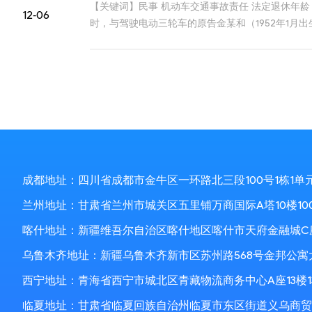
【关键词】民事 机动车交通事故责任 法定退休年
12-06
时，与驾驶电动三轮车的原告金某和（1952年1
定书，认定谭某立负事故全部责任，金某和无事故
成都地址：四川省成都市金牛区一环路北三段100号1栋1单
兰州地址：甘肃省兰州市城关区五里铺万商国际A塔10楼10
喀什地址：新疆维吾尔自治区喀什地区喀什市天府金融城C座1
乌鲁木齐地址：新疆乌鲁木齐新市区苏州路568号金邦公寓
西宁地址：青海省西宁市城北区青藏物流商务中心A座13楼13
临夏地址：甘肃省临夏回族自治州临夏市东区街道义乌商贸城1区