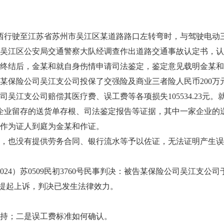
行驶至江苏省苏州市吴江区某道路路口左转弯时，与驾驶电动三轮
吴江区公安局交通警察大队经调查作出道路交通事故认定书，认
结后，金某和就自身伤情申请司法鉴定，鉴定意见载明金某和的误
保险公司吴江支公司投保了交强险及商业三者险人民币200万
江支公司赔偿其医疗费、误工费等各项损失105534.23元。就
一家企业留存的送货单存根、司法鉴定报告等证据，其中一家企业
人作为证人到庭为金某和作证。
也没有提供劳务合同、银行流水等予以佐证，无法证明产生误
24）苏0509民初3760号民事判决：被告某保险公司吴江支公司
均未提起上诉，判决已发生法律效力。
持；二是误工费标准如何确认。