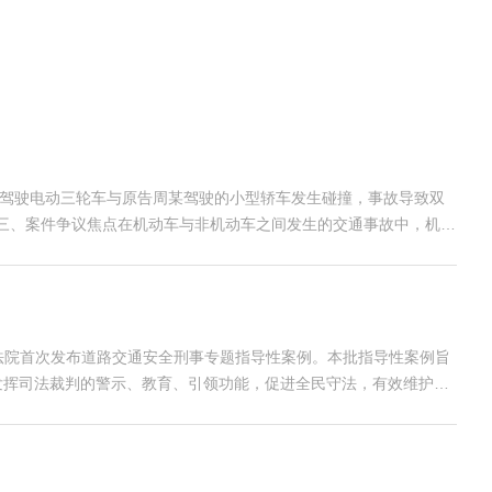
被告高某驾驶电动三轮车与原告周某驾驶的小型轿车发生碰撞，事故导致双
。三、案件争议焦点在机动车与非机动车之间发生的交通事故中，机动
高人民法院首次发布道路交通安全刑事专题指导性案例。本批指导性案例旨
发挥司法裁判的警示、教育、引领功能，促进全民守法，有效维护公