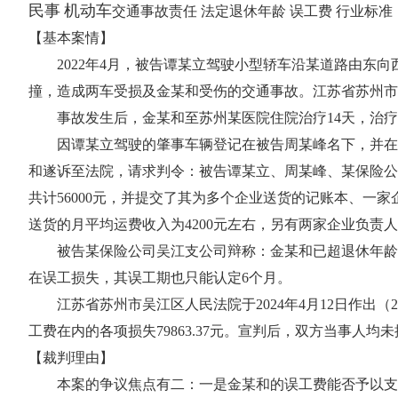
民事
机动车
交通事故责任 法定退休年龄 误工费 行业标准
【基本案情】
2022年4月，被告谭某立驾驶小型轿车沿某道路由东向西
撞，造成两车受损及金某和受伤的交通事故。江苏省苏州市
事故发生后，金某和至苏州某医院住院治疗14天，治疗终
因谭某立驾驶的肇事车辆登记在被告周某峰名下，并在某
和遂诉至法院，请求判令：被告谭某立、周某峰、某保险公司吴
共计56000元，并提交了其为多个企业送货的记账本、
送货的月平均运费收入为4200元左右，另有两家企业负责
被告某保险公司吴江支公司辩称：金某和已超退休年龄，
在误工损失，其误工期也只能认定6个月。
江苏省苏州市吴江区人民法院于2024年4月12日作出（20
工费在内的各项损失79863.37元。宣判后，双方当事人
【裁判理由】
本案的争议焦点有二：一是金某和的误工费能否予以支