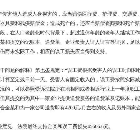
侵害他人造成人身损害的，应当赔偿医疗费、护理费、交通费、
器具费和残疾赔偿金；造成死亡的，还应当赔偿丧葬费和死亡赔
段，在人口老龄化时代背景下，超过退休年龄的老年人继续工作
某和提交的记账本、送货单、企业负责人证人证言等证据，足以
伤而未实际工作，相应的误工损失应当得到支持。
干问题的解释》第
七条
规定：“误工费根据受害人的误工时间和
计算至定残日前一天。受害人有固定收入的，误工费按照实际减
况的，可以参照受诉法院所在地相同或者相近行业上一年度职工
但其提交的为其中一家企业提供送货服务的送货单及记账本，能
金某和为一家公司送货即有4200元/月左右的收入及另外两家企
见，法院最终支持金某和误工费损失45606.6元。