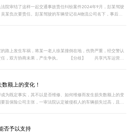
院审结了这样一起交通事故责任纠纷案件2024年9月，彭某驾驶
吴某负次要责任。彭某驾驶的车辆登记在A物流公司名下，事后，A
的路上发生车祸，将某一老人徐某撞倒在地，伤势严重，经交警认
偿责任，双方协商未果，产生争执。 【分歧】 共享汽车运营商
失数额上的变化！
即成为既定事实，其不以是否维修、如何维修而发生损失数额上的变
842号裁判要旨保险公司主张，一审法院认定被侵权人的车辆损失过高，且被
能否予以支持